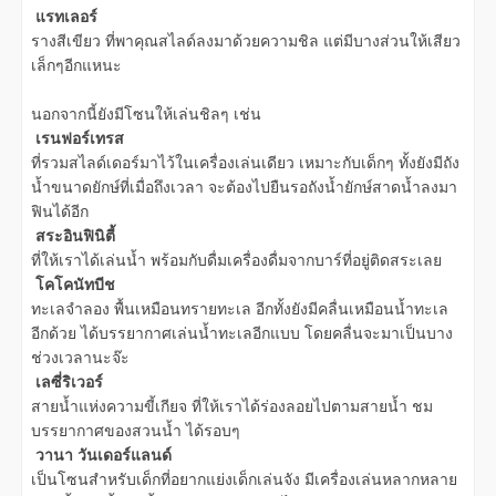
แรทเลอร์
รางสีเขียว ที่พาคุณสไลด์ลงมาด้วยความชิล แต่มีบางส่วนให้เสียว
เล็กๆอีกแหนะ
นอกจากนี้ยังมีโซนให้เล่นชิลๆ เช่น
เรนฟอร์เทรส
ที่รวมสไลด์เดอร์มาไว้ในเครื่องเล่นเดียว เหมาะกับเด็กๆ ทั้งยังมีถัง
น้ำขนาดยักษ์ที่เมื่อถึงเวลา จะต้องไปยืนรอถังน้ำยักษ์สาดน้ำลงมา
ฟินได้อีก
สระอินฟินิตี้
ที่ให้เราได้เล่นน้ำ พร้อมกับดื่มเครื่องดื่มจากบาร์ที่อยู่ติดสระเลย
โคโคนัทบีช
ทะเลจำลอง พื้นเหมือนทรายทะเล อีกทั้งยังมีคลื่นเหมือนน้ำทะเล
อีกด้วย ได้บรรยากาศเล่นน้ำทะเลอีกแบบ โดยคลื่นจะมาเป็นบาง
ช่วงเวลานะจ๊ะ
เลซี่ริเวอร์
สายน้ำแห่งความขี้เกียจ ที่ให้เราได้ร่องลอยไปตามสายน้ำ ชม
บรรยากาศของสวนน้ำ ได้รอบๆ
วานา วันเดอร์แลนด์
เป็นโซนสำหรับเด็กที่อยากแย่งเด็กเล่นจัง มีเครื่องเล่นหลากหลาย