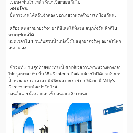
แบบทั้ง พ่นน้ำ เทน้ำ ฟินๆเปียกปอนกันไป
เซิร์ฟโซน
เป็นการเล่นโต้คลื่นจำลอง บอกเลยว่าทรงตัวยากเหมือนกันนะ
เครื่องเล่นมากมายจริงๆ มาที่นี่เล่นได้ทั้งวัน สนุกทั้งวัน หิวก็ไป
ทานบุฟเฟต์ได้
หมดเวลาไป 1 วันกับสวนน้ำแห่งนี้ มันสนุกมากจริงๆ อยากให้ทุก
คนมาลอง
เช้าวันที่ 3 วันสุดท้ายของทริปนี้ ขอเที่ยวสถานที่ระหว่างทางกลับ
ไปกรุงเทพละกัน นั่นก็คือ Santorini Park แต่เราไม่ได้มาเล่นสวน
น้ำหรอกนะ เรามาหา มิฟฟี่ตะหากล่ะ เพราะที่นี่เขามี Miffy's
Garden สวนน้อยน่ารัก ไงล่ะ
ก่อนอื่นเลย ต้องจ่ายค่าเข้า คนละ 50 บาทนะ