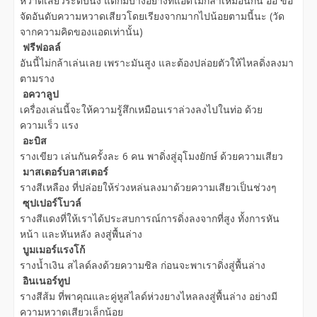
หวาดเสียวระดับนึง แต่ก็มีบางอย่างที่แอดไม่กล้าเหมือนกัน อิอิ ขอ
จัดอันดับความหวาดเสียวโดยเรียงจากมากไปน้อยตามนี้นะ (วัด
จากความคิดของแอดเท่านั้น)
ฟรีฟอลล์
อันนี้ไม่กล้าเล่นเลย เพราะมันสูง และต้องปล่อยตัวให้ไหลดิ่งลงมา
ตามราง
อควาลูป
เครื่องเล่นนี้จะให้ความรู้สึกเหมือนเราล่วงลงไปในท่อ ด้วย
ความเร็ว แรง
อะบิส
รางเขียว เล่นกันครั้งละ 6 คน พาดิ่งสู่อุโมงยักษ์ ด้วยความเสียว
มาสเตอร์บลาสเตอร์
รางสีเหลือง ที่ปล่อยให้ร่วงหล่นลงมาด้วยความเสียวเป็นช่วงๆ
ซุปเปอร์โบวล์
รางสีแดงที่ให้เราได้ประสบการณ์การดิ่งลงจากที่สูง ทั้งการหัน
หน้า และหันหลัง ลงสู่พื้นล่าง
บูมเมอร์แรงโก้
รางน้ำเงิน สไลด์ลงด้วยความชิล ก่อนจะพาเราดิ่งสู่พื้นล่าง
อินเนอร์ทูป
รางสีส้ม ที่พาคุณและคู่หูสไลด์ห่วงยางไหลลงสู่พื้นล่าง อย่างมี
ความหวาดเสียวเล็กน้อย