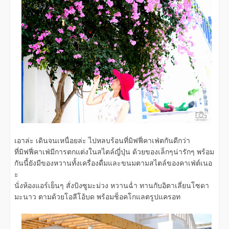
เอาล่ะ เดินจนเหนื่อยล่ะ ไปหลบร้อนที่มิฟฟี่คาเฟ่ตกันดีกว่า
ที่มิฟฟี่คาเฟ่มีการตกแต่งในสไตล์ญี่ปุ่น ด้วยของเล็กๆน่ารักๆ พร้อม
กันนี้ยังมีของหวานทั้งเครื่องดื่มและขนมตามสไตล์ของคาเฟ่ต์เนอ
ะ
นั่งห้องแอร์เย็นๆ สั่งบิงซูมะม่วง หวานฉ่ำ ทานกับอิตาเลี่ยนโซดา
มะนาว ตามด้วยโอลีโอ้บด พร้อมช็อคโกแลตรูปแครอท