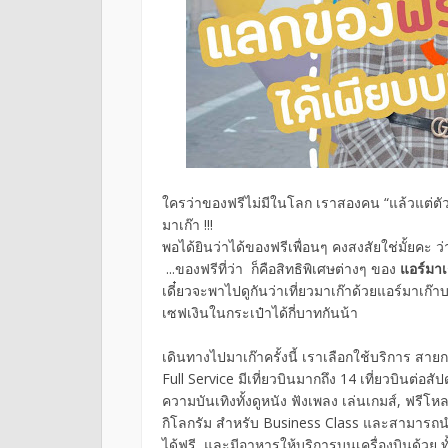
ใครว่าของฟรีไม่มีในโลก เราสองคน “แล้วแต่ตั
มาเก๊า !!!
พอได้ยินว่าได้ของฟรีเพื่อนๆ คงสงสัยใช่มั้ยคะ ว่
...ของฟรีที่ว่า ก็คือสิทธิพิเศษต่างๆ ของ
แอร์มา
เดี๋ยวจะพาไปดูกันว่าเที่ยวมาเก๊าด้วยแอร์มาเก
เซฟเงินในกระเป๋าได้กี่บาทกันน้า
เดินทางไปมาเก๊าครั้งนี้ เราเลือกใช้บริการ สาย
Full Service มีเที่ยวบินมากถึง 14 เที่ยวบินต่อส
ความบันเทิงทั้งดูหนัง ฟังเพลง เล่นเกมส์, ฟรี
กิโลกรัม สำหรับ Business Class และสามารถนำสั
ได้ฟรี, และมีอาหารให้บริการบนเครื่องบินด้วย ท