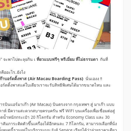
ว” จะพาไปตะลุยกิน เ
ที่ยวแบบฟรีๆ พรีเมี่ยม ที่ไม่ธรรมดา
กันที่
าคืออะไร..ยังไง
เก๊าบอร์ดดิ้งพาส (Air Macau Boarding Pass)
นั่นเองง !!
๊าบอร์ดดิ้งพาสแค่ใบเดียวเราจะรับสิทธิพิเศษได้มากขนาดไหน และ
การบินแอร์มาเก๊า (Air Macau) บินตรงจาก กรุงเทพฯ สู่ มาเก๊า แบบ
ัปดาห์ มีความสะดวกสบายครบครัน ฟรี WIFI บนเครื่องเพื่อเชื่อมต่อสู่
โหลดน้ำหนักกระเป๋า 20 กิโลกรัม สำหรับ Economy Class และ 30
มภาระติดตัวขึ้นเครื่องได้อีกคนละ 7 กิโลกรัม, สามารถเลือกที่นั่ง
ั้งหมดนี้รวมอยู่ในบริการแบบ Full Service เรียกได้ว่าจ่ายราคาเดียว