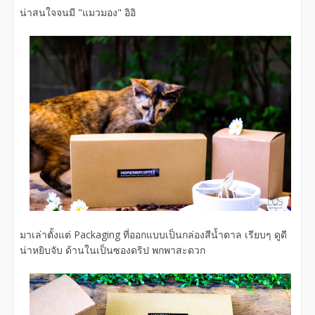
น่าสนใจจนมี "แมวมอง" อิอิ
มาเล่าตั้งแต่ Packaging ที่ออกแบบเป็นกล่องสีน้ำตาล เรียบๆ ดูดี
น่าหยิบจับ ด้านในเป็นซองดริป พกพาสะดวก