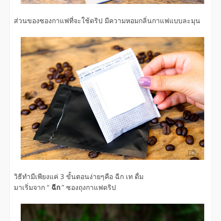
ส่วนของซองกาแฟที่จะใช้ดริป มีความหอมกลิ่นกาแฟแบบละมุน
วิธีทำมีเพียงแค่ 3 ขั้นตอนง่ายๆคือ ฉีก เท ดื่ม
มาเริ่มจาก “
ฉีก
” ซองถุงกาแฟดริป