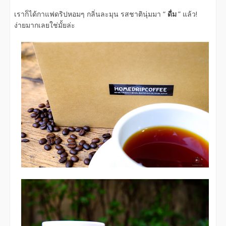
เราก็ได้กาแฟดริปหอมๆ กลิ่นละมุน รสชาตินุ่มมา “
ดื่ม
” แล้ว!
ง่ายมากเลยใช่มั้ยล่ะ