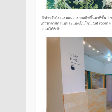
💛สำหรับโรงแรมแมว เรากดลิฟขึ้นมาที่ชั้น 4 
บรรยากาศด้านบนจะแบ่งเป็นโซน Cat room และ 
กาแฟได้☕🍪