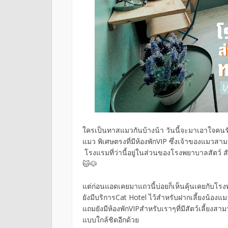
ใครเป็นทาสแมวกันบ้างน้า วันนี้จะมาเอาใจคนรักส
แมว พิเศษตรงที่มีห้องพักVIP ซึ่งเจ้าของแมวสา
โรงแรมที่ว่านี้อยู่ในส่วนของโรงพยาบาลสัตว์ ส
🐱🐶
แต่ก่อนแอดเคยมาแถวนี้บ่อยก็เห็นคุ้นเคยกับโรง
ยังมีบริการCat Hotel ไว้สำหรับฝากเลี้ยงน้องแม
แถมยังมีห้องพักVIPสำหรับเราๆที่มีสัตว์เลี้ยงสา
แบบใกล้ชิดอีกด้วย