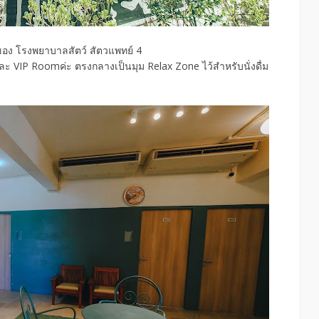
ของ โรงพยาบาลสัตว์ สัตวแพทย์ 4
VIP Roomค่ะ ตรงกลางเป็นมุม Relax Zone ไว้สำหรับนั่งดื่ม