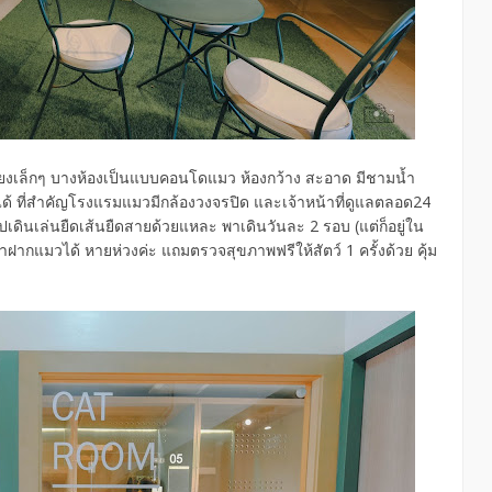
ีเตียงเล็กๆ บางห้องเป็นแบบคอนโดแมว ห้องกว้าง สะอาด มีชามน้ำ
ด้ ที่สำคัญโรงแรมแมวมีกล้องวงจรปิด และเจ้าหน้าที่ดูแลตลอด24
กไปเดินเล่นยืดเส้นยืดสายด้วยแหละ พาเดินวันละ 2 รอบ (แต่ก็อยู่ใน
ฝากแมวได้ หายห่วงค่ะ แถมตรวจสุขภาพฟรีให้สัตว์ 1 ครั้งด้วย คุ้ม