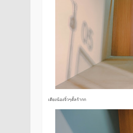
เตียงน้องจิ๋วๆตั้ลร้ากก