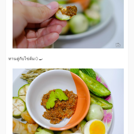
ทานคู่กับไข่ต้ม🥚🍳