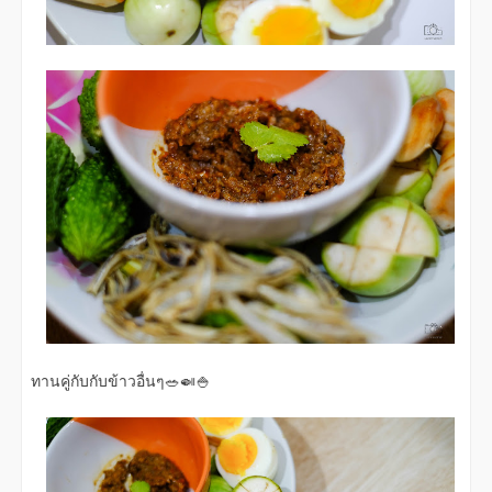
ทานคู่กับกับข้าวอื่นๆ🥗🍛🍚