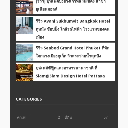
[รีวิว] บุฟเฟต์ปิ้งย่างเกาหลี มะชิตัง สาขา
ยูเนียนมอลล์
รีวิว Avani Sukhumvit Bangkok Hotel
ดูหนัง ช๊อปปิ้ง ใกล้รถไฟฟ้า โรงแรมของคน
เมือง
รีวิว Seabed Grand Hotel Phuket ที่พัก
ใจกลางเมืองภูเก็ต วิวสระว่ายน้ำสุดปัง
บุฟเฟต์ซีฟู๊ดและอาหารนานาชาติ ที่
Siam@Siam Design Hotel Pattaya
CATEGORIES
คาเฟ่
2
ที่กิน
57