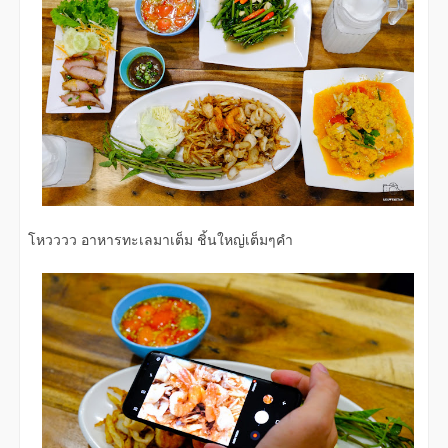
โหวววว อาหารทะเลมาเต็ม ชิ้นใหญ่เต็มๆคำ