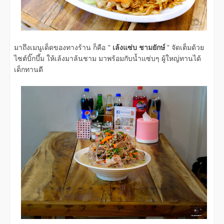
มาถึงเมนูเด็ดของทางร้าน ก็คือ "
เล้งแซ่บ ชามยักษ์
" จัดเต็มด้วย
ไซต์บิ๊กบึ้ม ให้เล้งมาล้นชาม มาพร้อมกับน้ำแซ่บๆ ผู้ใหญ่ทานได้
เด็กทานดี