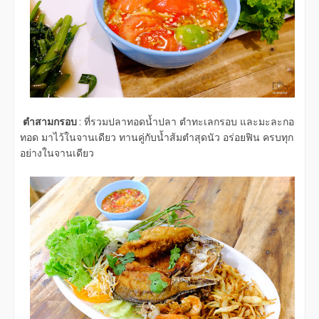
ตำสามกรอบ
: ที่รวมปลาทอดน้ำปลา ตำทะเลกรอบ และมะละกอ
ทอด มาไว้ในจานเดียว ทานคู่กับน้ำส้มตำสุดนัว อร่อยฟิน ครบทุก
อย่างในจานเดียว