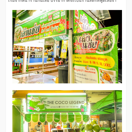
เริ่มจากหน้าร้านกันเลย บรรยากาศจะเป็นร้านสตรีทฟู๊ดเลยจ้า