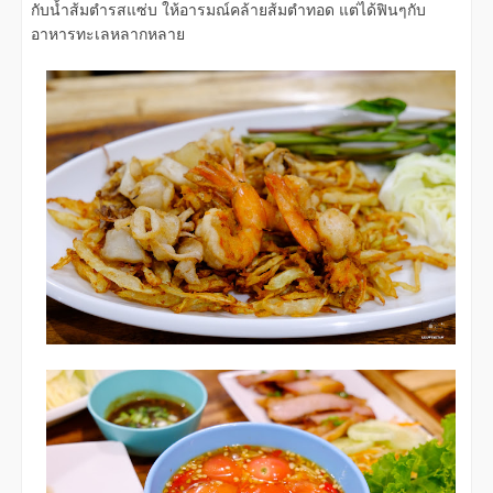
กับน้ำส้มตำรสแซ่บ ให้อารมณ์คล้ายส้มตำทอด แต่ได้ฟินๆกับ
อาหารทะเลหลากหลาย