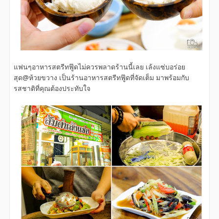
แฟนๆอาหารสตรีทฟู๊ดไม่ควรพลาดร้านนี้เลย เล้งแซ่บอร่อย
สุด@ห้วยขวาง เป็นร้านอาหารสตรีทฟู๊ดที่จัดเต็ม มาพร้อมกับ
รสชาติที่คุณต้องประทับใจ