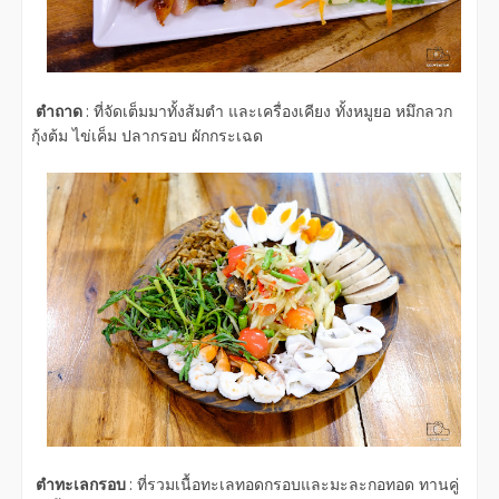
ตำถาด
: ที่จัดเต็มมาทั้งส้มตำ และเครื่องเคียง ทั้งหมูยอ หมึกลวก
กุ้งต้ม ไข่เค็ม ปลากรอบ ผักกระเฉด
ตำทะเลกรอบ
: ที่รวมเนื้อทะเลทอดกรอบและมะละกอทอด ทานคู่