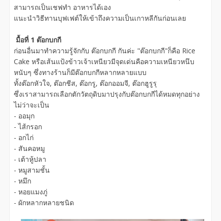
สามารถเป็นเชฟทำ อาหารได้เอง
แนะนำวิธีทานบุฟเฟต์ให้เข้าถึงความเป็นเกาหลีกันก่อนเลย
มื้อที่ 1 ต๊อกบกกี
ก่อนอื่นมาทำความรู้จักกับ ต๊อกบกกี กันค่ะ "ต๊อกบกกี"ก็คือ Rice
Cake หรือเส้นแป้งข้าวเจ้าเหนียวมีจุดเด่นคือความเหนียวหนึบ
หนับๆ ซึ่งทางร้านก็มีต๊อกบกกีหลากหลายแบบ
ทั้งต๊อกหัวใจ, ต๊อกชีส, ต๊อกรู, ต๊อกออมจี, ต๊อกฮูรูรุ
ซึ่งเราสามารถเลือกตักวัตถุดิบมาปรุงกับต๊อกบกกีได้หมดทุกอย่าง
ไม่ว่าจะเป็น
- ออมุก
- ไส้กรอก
- อกไก่
- สันคอหมู
- เต้าหู้ปลา
- หมูสามชั้น
- หมึก
- หอยแมงภู่
- ผักหลากหลายชนิด