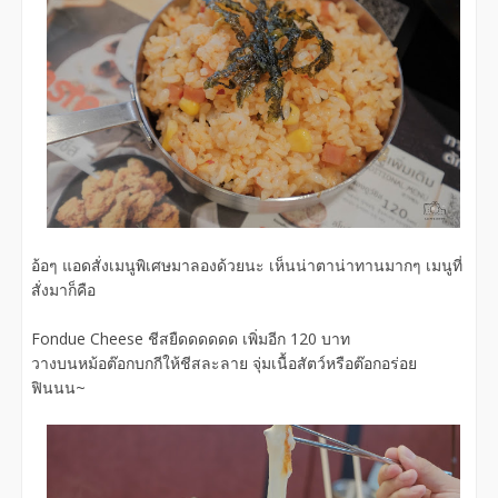
อ้อๆ แอดสั่งเมนูพิเศษมาลองด้วยนะ เห็นน่าตาน่าทานมากๆ เมนูที่
สั่งมาก็คือ
Fondue Cheese ชีสยืดดดดดด เพิ่มอีก 120 บาท
วางบนหม้อต๊อกบกกีให้ชีสละลาย จุ่มเนื้อสัตว์หรือต๊อกอร่อย
ฟินนน~