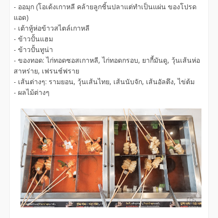
- ออมุก (โอเด้งเกาหลี คล้ายลูกชิ้นปลาแต่ทำเป็นแผ่น ของโปรด
แอด)
- เต้าหู้ห่อข้าวสไตล์เกาหลี
- ข้าวปั้นแฮม
- ข้าวปั้นทูน่า
- ของทอด: ไก่ทอดซอสเกาหลี, ไก่ทอดกรอบ, ยากี้มันดู, วุ้นเส้นห่อ
สาหร่าย, เฟรนช์ฟราย
- เส้นต่างๆ: รามยอน, วุ้นเส้นไทย, เส้นนับจัก, เส้นอัลตึง, ไข่ต้ม
- ผลไม้ต่างๆ