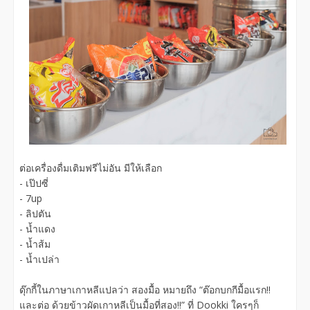
ต่อเครื่องดื่มเติมฟรีไม่อัน มีให้เลือก
- เป๊ปซี่
- 7up
- ลิปตัน
- น้ำแดง
- น้ำส้ม
- น้ำเปล่า
ดุ๊กกี้ในภาษาเกาหลีแปลว่า สองมื้อ หมายถึง “ต๊อกบกกีมื้อแรก!!
และต่อ ด้วยข้าวผัดเกาหลีเป็นมื้อที่สอง!!” ที่ Dookki ใครๆก็