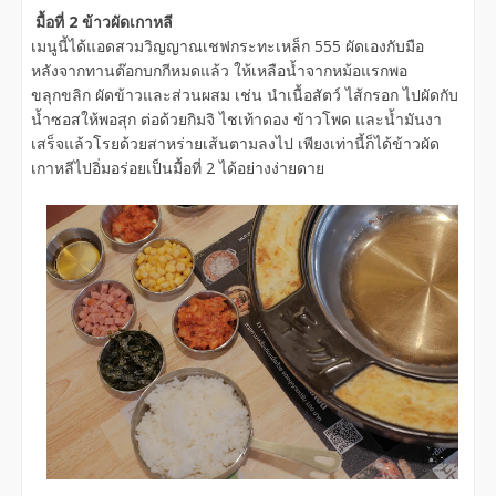
มื้อที่ 2 ข้าวผัดเกาหลี
เมนูนี้ได้แอดสวมวิญญาณเชฟกระทะเหล็ก 555 ผัดเองกับมือ
หลังจากทานต๊อกบกกีหมดแล้ว ให้เหลือน้ำจากหม้อแรกพอ
ขลุกขลิก ผัดข้าวและส่วนผสม เช่น นำเนื้อสัตว์ ไส้กรอก ไปผัดกับ
น้ำซอสให้พอสุก ต่อด้วยกิมจิ ไชเท้าดอง ข้าวโพด และน้ำมันงา
เสร็จแล้วโรยด้วยสาหร่ายเส้นตามลงไป เพียงเท่านี้ก็ได้ข้าวผัด
เกาหลีไปอิ่มอร่อยเป็นมื้อที่ 2 ได้อย่างง่ายดาย